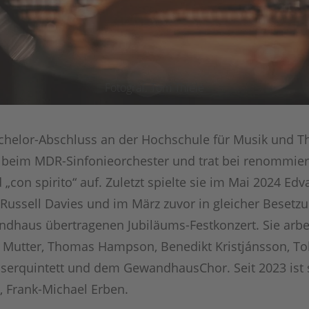
Fotograf: Tom Thiele
elor-Abschluss an der Hochschule für Musik und The
tin beim MDR-Sinfonieorchester und trat bei renommiert
d „con spirito“ auf. Zuletzt spielte sie im Mai 2024 E
Russell Davies und im März zuvor in gleicher Besetzun
andhaus übertragenen Jubiläums-Festkonzert. Sie arb
Mutter, Thomas Hampson, Benedikt Kristjánsson, Tob
erquintett und dem GewandhausChor. Seit 2023 ist 
 Frank-Michael Erben.