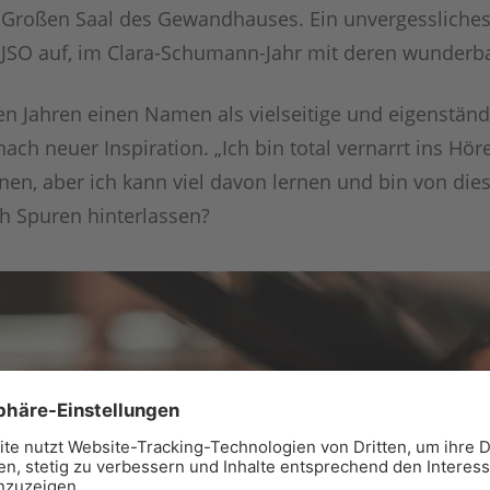
Großen Saal des Gewandhauses. Ein unvergessliches Er
m JSO auf, im Clara-Schumann-Jahr mit deren wunderb
en Jahren einen Namen als vielseitige und eigenständ
nach neuer Inspiration. „Ich bin total vernarrt ins Hör
n, aber ich kann viel davon lernen und bin von dieser 
ch Spuren hinterlassen?