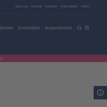
Über uns
Partner
Förderer
Freie Stellen
Intern
gkeiten
Ensembles
Ausprobieren
er