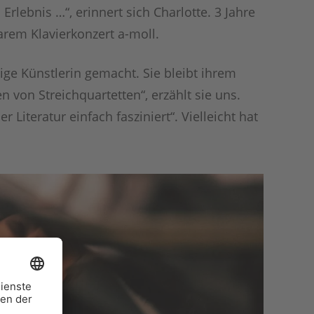
lebnis …“, erinnert sich Charlotte. 3 Jahre
arem Klavierkonzert a-moll.
ige Künstlerin gemacht. Sie bleibt ihrem
en von Streichquartetten“, erzählt sie uns.
Literatur einfach fasziniert“. Vielleicht hat