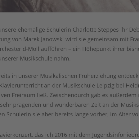
nsere ehemalige Schülerin Charlotte Steppes ihr Deb
itung von Marek Janowski wird sie gemeinsam mit Fr
Orchester d-Moll aufführen – ein Höhepunkt ihrer bish
 unserer Musikschule nahm.
eits in unserer Musikalischen Früherziehung entdeckt,
 Klavierunterricht an der Musikschule Leipzig bei Heid
ativen Freiraum ließ. Zwischendurch gab es außerdem
 „sehr prägenden und wunderbaren Zeit an der Musiksc
sen Schülerin sie aber bereits lange vorher, im Alter v
lavierkonzert, das ich 2016 mit dem Jugendsinfonieor