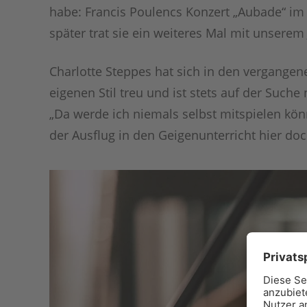
habe: Francis Poulencs Konzert „Aubade“ im 
später trat sie ein weiteres Mal mit unsere
Charlotte Steppes hat sich in den vergangen
eigenen Stil treu und ist stets auf der Suche 
„Da werde ich niemals selbst mitspielen könne
der Ausflug in den Geigenunterricht hier do