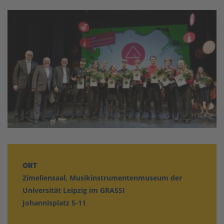
ORT
Zimeliensaal, Musikinstrumentenmuseum der
Universität Leipzig im GRASSI
Johannisplatz 5-11