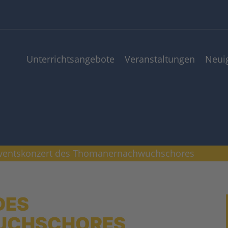
Unterrichts­angebote
Veranstaltungen
Neui
ventskonzert des Thomanernachwuchschores
DES
UCHSCHORES