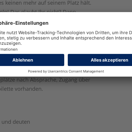
s keinen mehr auf seinem Platz hält.
eln! Das glaubt Ihr nicht? Dann
che und lasst Euch musikalisch
lplätze nach Absprache, Zugang über
ilette vorhanden.
n und deuten