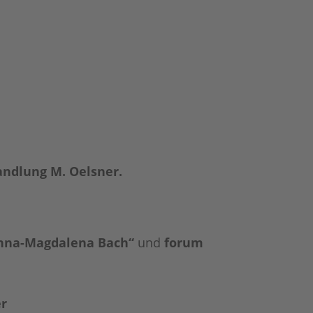
andlung M. Oelsner.
nna-Magdalena Bach“
und
forum
er