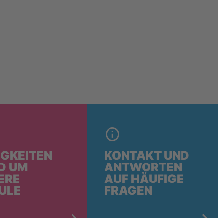
IGKEITEN
KONTAKT UND
D UM
ANTWORTEN
ERE
AUF HÄUFIGE
ULE
FRAGEN