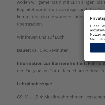
wollen wir gemeinsam mit Euch singen, bis e
Begleitet werden wir von insgesamt drei Org
kommt doch in die wunderschöne Thomaskir
überraschen.
Wir freuen uns auf Euch!
Dauer:
ca. 50-55 Minuten
Information zur Barrierefreiheit:
Rollstuh
den Eingang am Turm. Keine barrierefreie To
Lehrplanbezüge:
GS: MU, LB 4: Musik wahrnehmen, verstehe