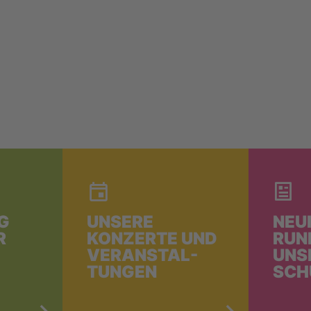
G
UNSERE
NEU
R
KONZERTE UND
RUN
VERANSTAL-
UNS
TUNGEN
SCH