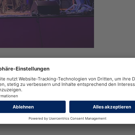
 nicht nur in der Luft, sondern auch in
dieses Thema.
demie werden alle Genre des Rock
ert präsentieren.
ure“, „Metallica“, „BEKA“, „Ed
aul Young mit „Love is in the air“