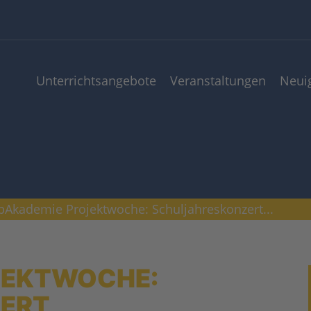
Unterrichts­angebote
Veranstaltungen
Neui
pAkademie Projektwoche: Schuljahreskonzert...
JEKTWOCHE:
ERT