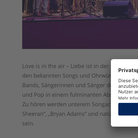
Love is in the air – Liebe ist in der Luft. Und
den bekannten Songs und Ohrwürmern um 
Bands, Sängerinnen und Sänger der PopAka
und Pop in einem fulminanten Abschlusskonz
Zu hören werden unterem Songacts von „The C
Sheeran“, „Bryan Adams“ und natürlich John P
sein.